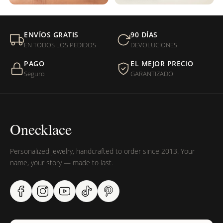
ENVÍOS GRATIS
90 DÍAS
EN TODOS LOS PEDIDOS
DEVOLUCIONES
PAGO
EL MEJOR PRECIO
Seguro
GARANTIZADO
Onecklace
Personalized jewelry, handcrafted to order since 2013. Your
name, your story — made to last.