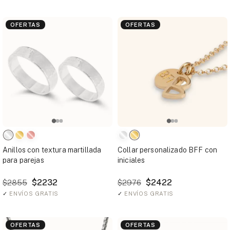
OFERTAS
OFERTAS
Anillos con textura martillada
Collar personalizado BFF con
para parejas
iniciales
$2232
$2422
$2855
$2976
✓
ENVÍOS GRATIS
✓
ENVÍOS GRATIS
OFERTAS
OFERTAS