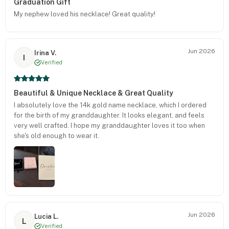
Graduation Gift
My nephew loved his necklace! Great quality!
Jun 2026
Irina V.
I
Verified
Beautiful & Unique Necklace & Great Quality
I absolutely love the 14k gold name necklace, which I ordered
for the birth of my granddaughter. It looks elegant, and feels
very well crafted. I hope my granddaughter loves it too when
she's old enough to wear it.
Jun 2026
Lucia L.
L
Verified