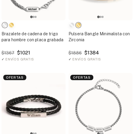
Brazalete de cadena de trigo
Pulsera Bangle Minimalista con
para hombre con placa grabada
Zirconia
$1021
$1384
$1367
$1886
✓
ENVÍOS GRATIS
✓
ENVÍOS GRATIS
OFERTAS
OFERTAS